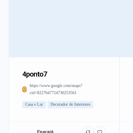
4ponto7
https://www.google.com/maps?
cid=8227647724730253561
Casa e Lar
Decorador de Interiores
Eparajá