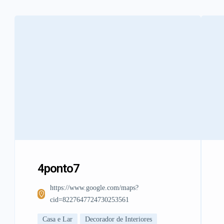
4ponto7
https://www.google.com/maps?
cid=8227647724730253561
Casa e Lar
Decorador de Interiores