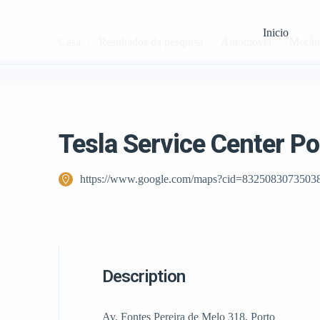
Inicio
Casa
Resultados da pesquisa
Automóvel
Mecân
Tesla Service Center Po
https://www.google.com/maps?cid=8325083073503
Description
Av. Fontes Pereira de Melo 318, Porto