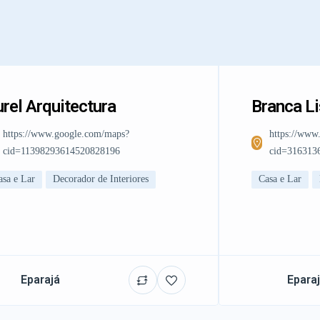
rel Arquitectura
Branca L
https://www.google.com/maps?
https://www
cid=11398293614520828196
cid=316313
asa e Lar
Decorador de Interiores
Casa e Lar
Eparajá
Epara