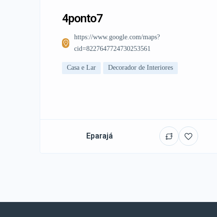
4ponto7
https://www.google.com/maps?
cid=8227647724730253561
Casa e Lar
Decorador de Interiores
Eparajá