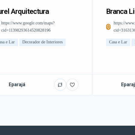
rel Arquitectura
Branca L
https://www.google.com/maps?
https://www
cid=11398293614520828196
cid=316313
asa e Lar
Decorador de Interiores
Casa e Lar
Eparajá
Epara