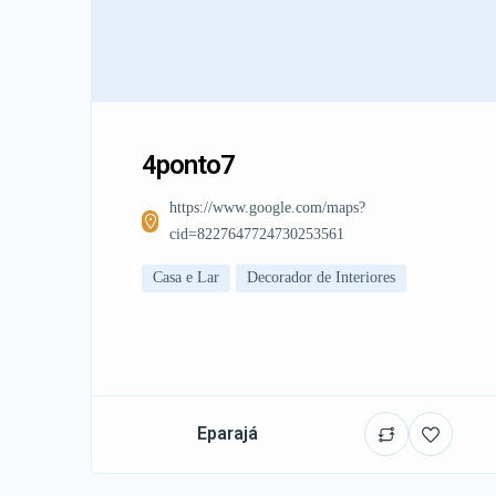
4ponto7
https://www.google.com/maps?
cid=8227647724730253561
Casa e Lar
Decorador de Interiores
Eparajá