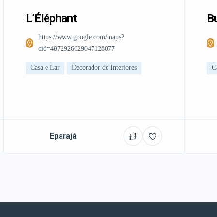
L’Éléphant
Bu
https://www.google.com/maps?
cid=4872926629047128077
Casa e Lar
Decorador de Interiores
C
Eparajá