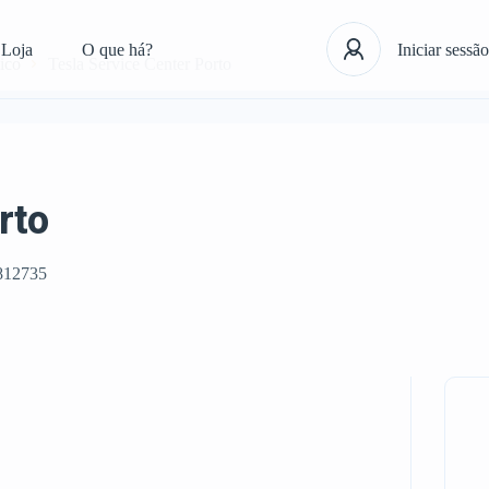
Loja
O que há?
Iniciar sessão
ico
Tesla Service Center Porto
rto
812735