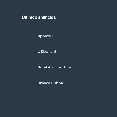
Últimos anúncios
4ponto7
L’Éléphant
Burel Arquitectura
Branca Lisboa