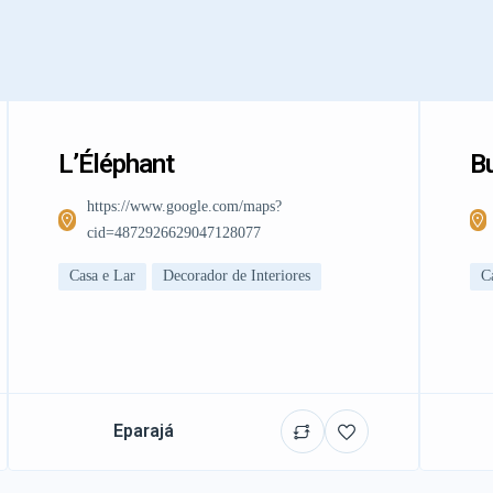
L’Éléphant
Bu
https://www.google.com/maps?
cid=4872926629047128077
Casa e Lar
Decorador de Interiores
C
Eparajá