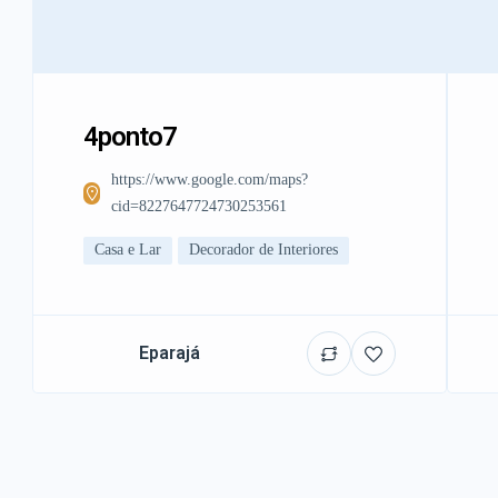
4ponto7
https://www.google.com/maps?
cid=8227647724730253561
Casa e Lar
Decorador de Interiores
Eparajá