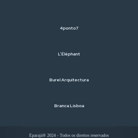
4ponto7
L’Éléphant
Burel Arquitectura
Branca Lisboa
Eparajá® 2024 - Todos os direitos reservados