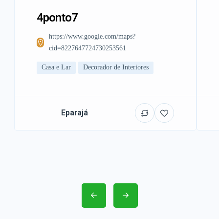
4ponto7
https://www.google.com/maps?
cid=8227647724730253561
Casa e Lar
Decorador de Interiores
Eparajá