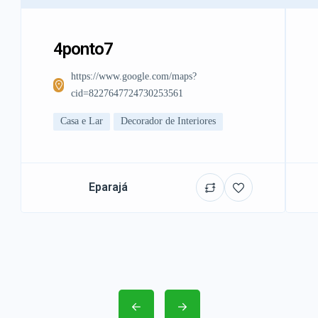
4ponto7
https://www.google.com/maps?
cid=8227647724730253561
Casa e Lar
Decorador de Interiores
Eparajá