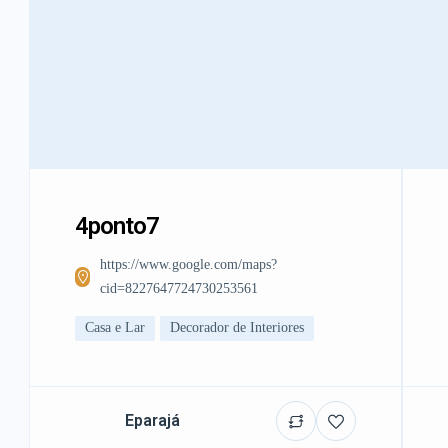
4ponto7
https://www.google.com/maps?
cid=8227647724730253561
Casa e Lar
Decorador de Interiores
Eparajá