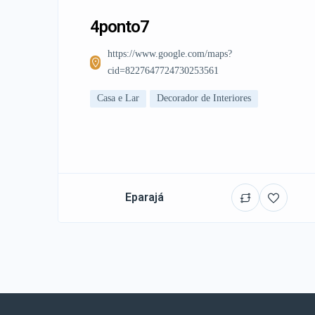
4ponto7
https://www.google.com/maps?
cid=8227647724730253561
Casa e Lar
Decorador de Interiores
Eparajá