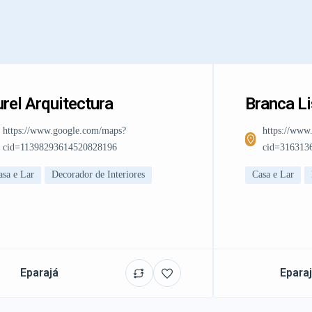
rel Arquitectura
Branca L
https://www.google.com/maps?
https://www
cid=11398293614520828196
cid=316313
asa e Lar
Decorador de Interiores
Casa e Lar
Eparajá
Epara