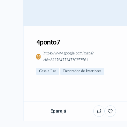
4ponto7
https://www.google.com/maps?
cid=8227647724730253561
Casa e Lar
Decorador de Interiores
Eparajá