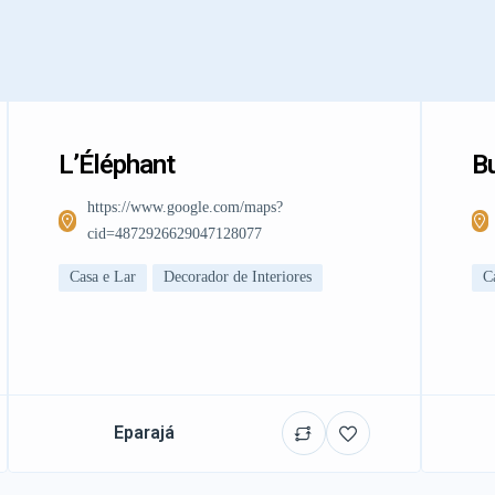
L’Éléphant
Bu
https://www.google.com/maps?
cid=4872926629047128077
Casa e Lar
Decorador de Interiores
C
Eparajá