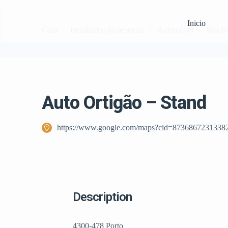
Inicio
Casa
Resultados da pesquisa
Automóvel
Mecân
Auto Ortigão – Stand
https://www.google.com/maps?cid=8736867231338
Description
4300-478 Porto