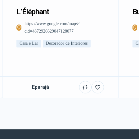
L’Éléphant
Bu
https://www.google.com/maps?
cid=4872926629047128077
Casa e Lar
Decorador de Interiores
C
Eparajá