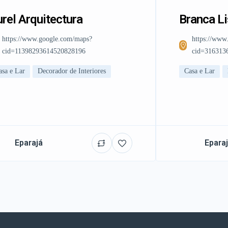
rel Arquitectura
Branca L
https://www.google.com/maps?
https://www
cid=11398293614520828196
cid=316313
asa e Lar
Decorador de Interiores
Casa e Lar
Eparajá
Epara