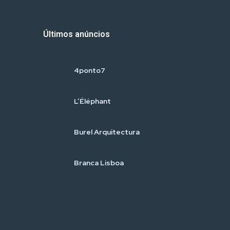
Últimos anúncios
4ponto7
L’Éléphant
Burel Arquitectura
Branca Lisboa