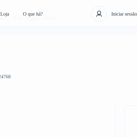
Loja
O que há?
Iniciar sessão
ico
Auto Ortigão – Stand
24768