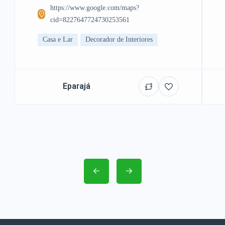
https://www.google.com/maps?
cid=8227647724730253561
Casa e Lar
Decorador de Interiores
Eparajá