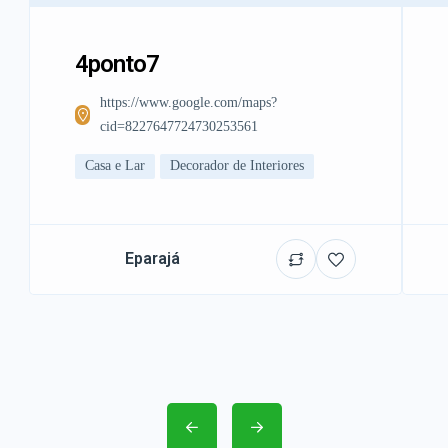
4ponto7
https://www.google.com/maps?
cid=8227647724730253561
Casa e Lar
Decorador de Interiores
Eparajá