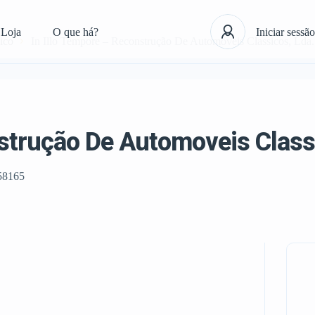
Loja
O que há?
Iniciar sessão
ico
In Illo Tempore – Reconstrução De Automoveis Classicos, Lda.
nstrução De Automoveis Class
58165