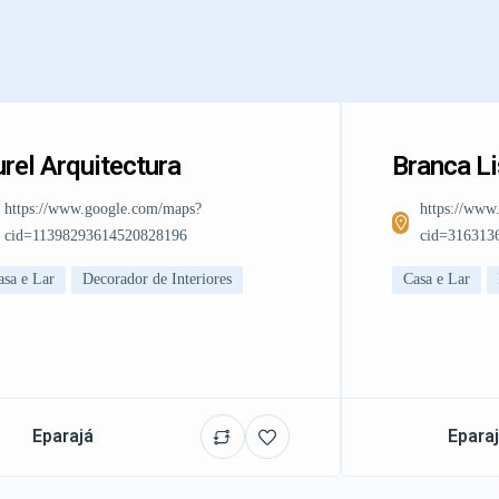
rel Arquitectura
Branca L
https://www.google.com/maps?
https://www
cid=11398293614520828196
cid=316313
asa e Lar
Decorador de Interiores
Casa e Lar
Eparajá
Epara