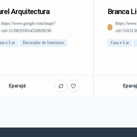
rel Arquitectura
Branca L
https://www.google.com/maps?
https://www
cid=11398293614520828196
cid=316313
asa e Lar
Decorador de Interiores
Casa e Lar
Eparajá
Epara