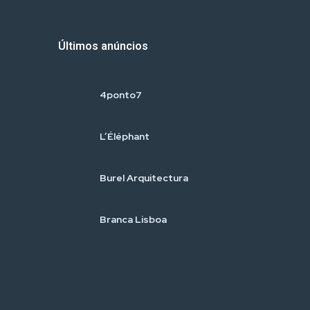
Últimos anúncios
4ponto7
L’Éléphant
Burel Arquitectura
Branca Lisboa