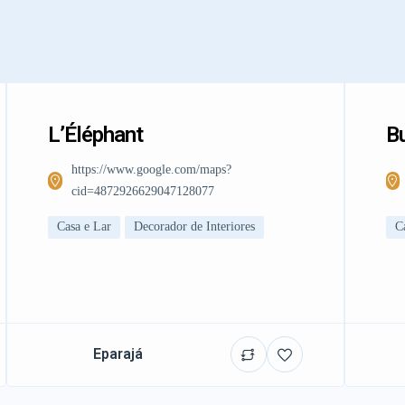
L’Éléphant
Bu
https://www.google.com/maps?
cid=4872926629047128077
Casa e Lar
Decorador de Interiores
C
Eparajá