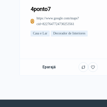
4ponto7
https://www.google.com/maps?
cid=8227647724730253561
Casa e Lar
Decorador de Interiores
Eparajá