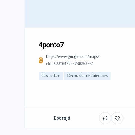
4ponto7
https://www.google.com/maps?
cid=8227647724730253561
Casa e Lar
Decorador de Interiores
Eparajá