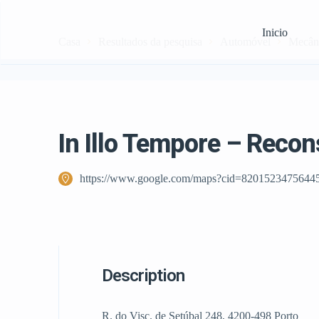
Inicio
Casa
Resultados da pesquisa
Automóvel
Mecân
In Illo Tempore – Reco
https://www.google.com/maps?cid=8201523475644
Description
R. do Visc. de Setúbal 248, 4200-498 Porto