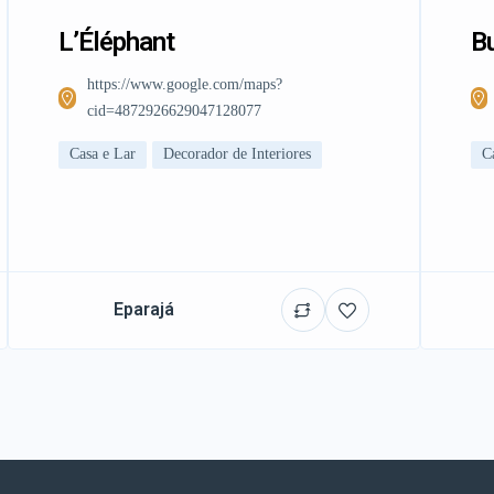
L’Éléphant
Bu
https://www.google.com/maps?
cid=4872926629047128077
Casa e Lar
Decorador de Interiores
C
Eparajá