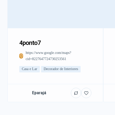
4ponto7
https://www.google.com/maps?
cid=8227647724730253561
Casa e Lar
Decorador de Interiores
Eparajá