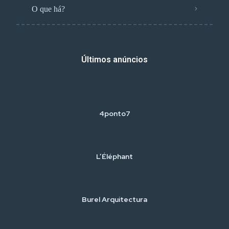
O que há?
Últimos anúncios
4ponto7
L’Éléphant
Burel Arquitectura