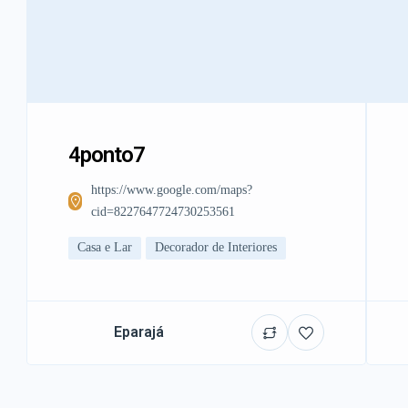
4ponto7
https://www.google.com/maps?
cid=8227647724730253561
Casa e Lar
Decorador de Interiores
Eparajá