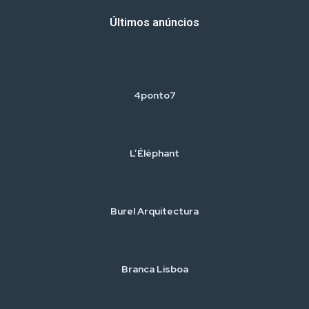
Últimos anúncios
4ponto7
L’Éléphant
Burel Arquitectura
Branca Lisboa