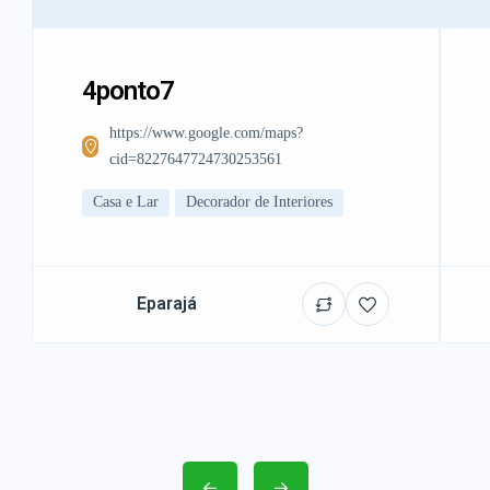
4ponto7
https://www.google.com/maps?
cid=8227647724730253561
Casa e Lar
Decorador de Interiores
Eparajá