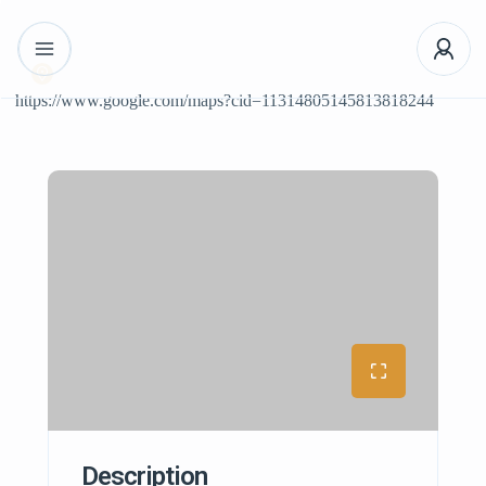
https://www.google.com/maps?cid=11314805145813818244
Description