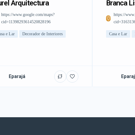
rel Arquitectura
Branca L
https://www.google.com/maps?
https://www
cid=11398293614520828196
cid=316313
asa e Lar
Decorador de Interiores
Casa e Lar
Eparajá
Epara