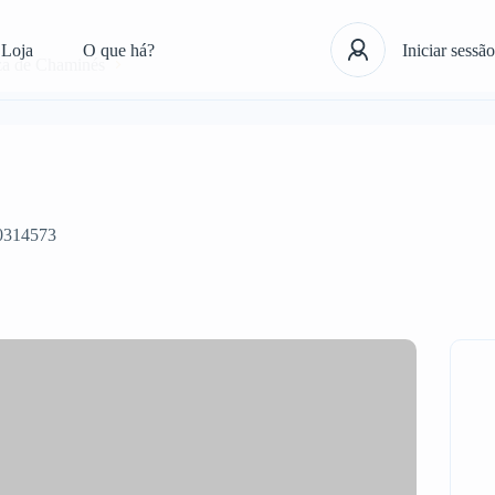
Loja
O que há?
Iniciar sessão
a de Chaminés
0314573