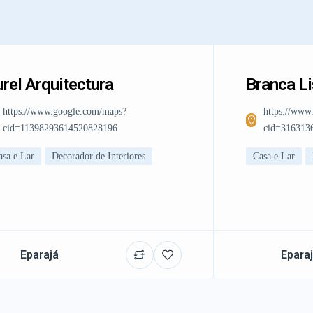
rel Arquitectura
Branca L
https://www.google.com/maps?
https://www
cid=11398293614520828196
cid=316313
asa e Lar
Decorador de Interiores
Casa e Lar
Eparajá
Epara