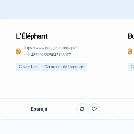
L’Éléphant
Bu
https://www.google.com/maps?
cid=4872926629047128077
Casa e Lar
Decorador de Interiores
C
Eparajá