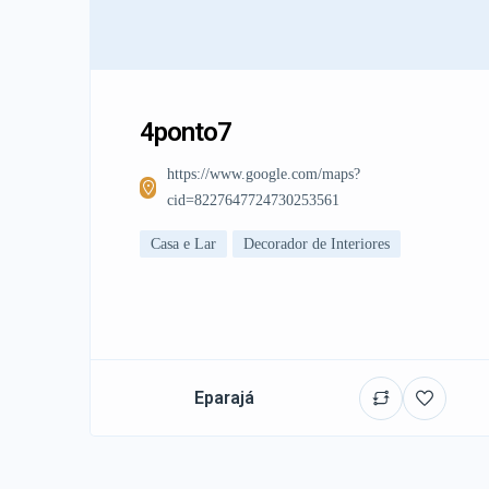
4ponto7
https://www.google.com/maps?
cid=8227647724730253561
Casa e Lar
Decorador de Interiores
Eparajá