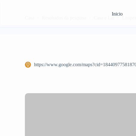
Inicio
Casa
Resultados da pesquisa
Casa e Lar
Limpez
https://www.google.com/maps?cid=1844097758187