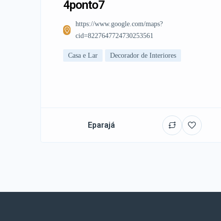
4ponto7
https://www.google.com/maps?
cid=8227647724730253561
Casa e Lar
Decorador de Interiores
Eparajá