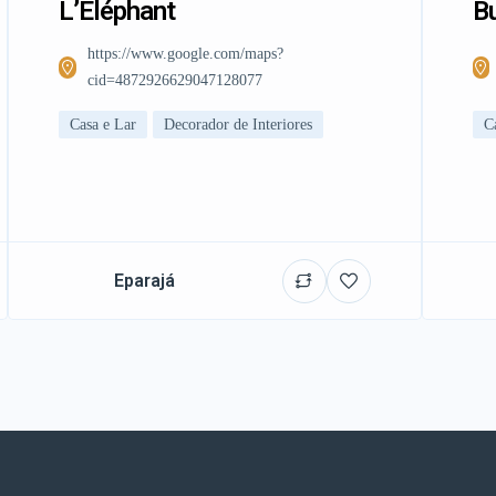
L’Éléphant
Bu
https://www.google.com/maps?
cid=4872926629047128077
Casa e Lar
Decorador de Interiores
C
Eparajá