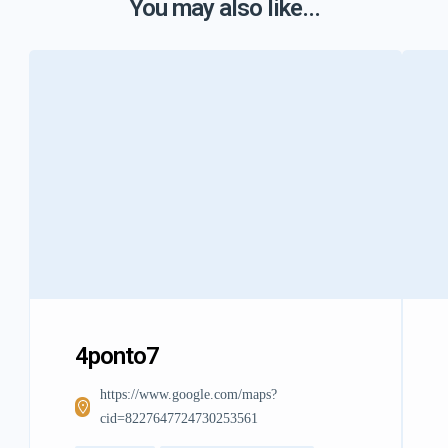
You may also like...
4ponto7
https://www.google.com/maps?
cid=8227647724730253561