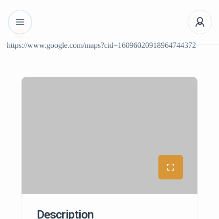
https://www.google.com/maps?cid=16096020918964744372
Description