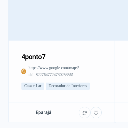
4ponto7
https://www.google.com/maps?
cid=8227647724730253561
Casa e Lar
Decorador de Interiores
Eparajá