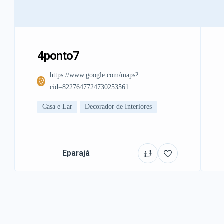
4ponto7
https://www.google.com/maps?
cid=8227647724730253561
Casa e Lar
Decorador de Interiores
Eparajá