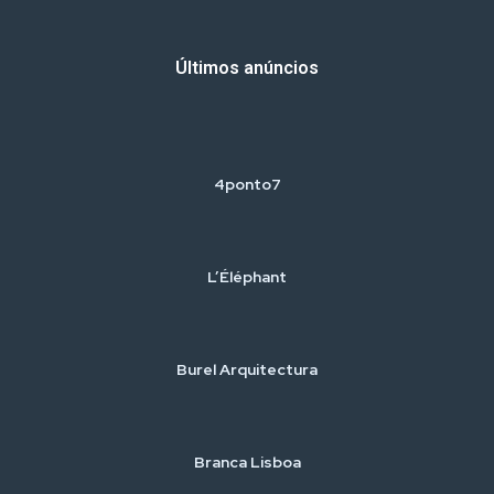
Últimos anúncios
4ponto7
L’Éléphant
Burel Arquitectura
Branca Lisboa