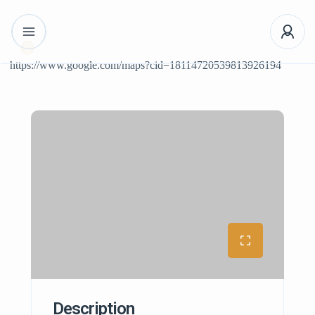
https://www.google.com/maps?cid=18114720539813926194
Description