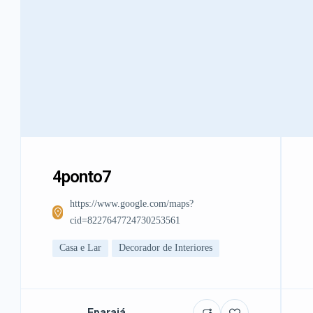
4ponto7
https://www.google.com/maps?
cid=8227647724730253561
Casa e Lar
Decorador de Interiores
Eparajá