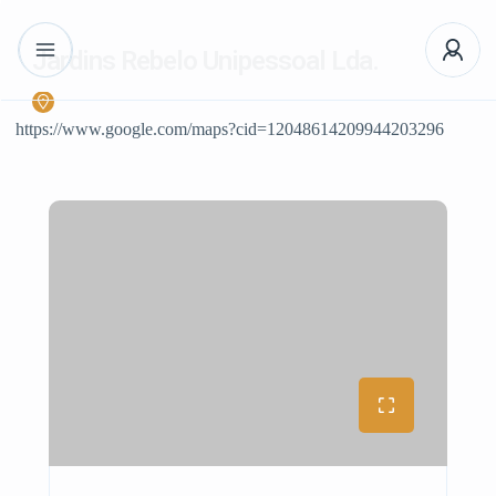
Jardins Rebelo Unipessoal Lda.
https://www.google.com/maps?cid=12048614209944203296