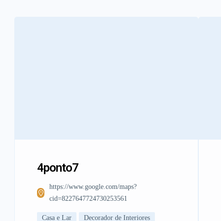
4ponto7
https://www.google.com/maps?
cid=8227647724730253561
Casa e Lar
Decorador de Interiores