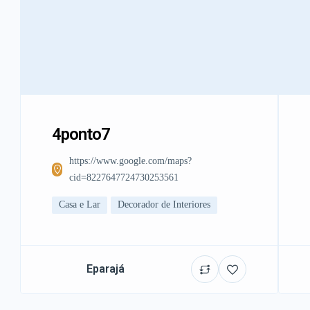
4ponto7
https://www.google.com/maps?
cid=8227647724730253561
Casa e Lar
Decorador de Interiores
Eparajá