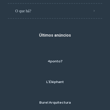
O que há?
Últimos anúncios
4ponto7
L’Éléphant
Burel Arquitectura