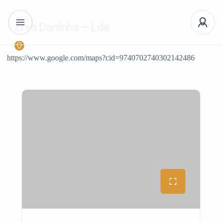
Erva Daninha – Lda
https://www.google.com/maps?cid=9740702740302142486