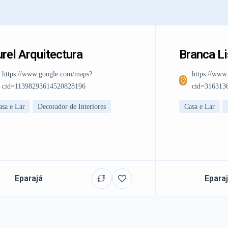
rel Arquitectura
Branca L
https://www.google.com/maps?
https://www
cid=11398293614520828196
cid=316313
asa e Lar
Decorador de Interiores
Casa e Lar
Eparajá
Epara