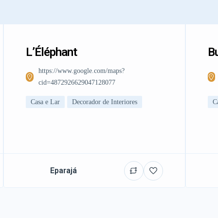
L’Éléphant
Bu
https://www.google.com/maps?
cid=4872926629047128077
Casa e Lar
Decorador de Interiores
C
Eparajá