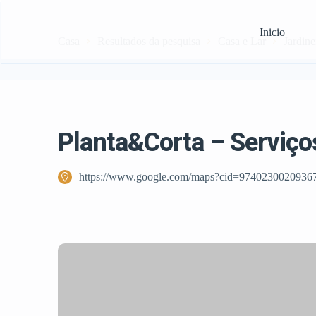
Inicio
Casa
Resultados da pesquisa
Casa e Lar
Jardine
Planta&Corta – Serviço
https://www.google.com/maps?cid=9740230020936