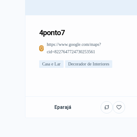
4ponto7
https://www.google.com/maps?
cid=8227647724730253561
Casa e Lar
Decorador de Interiores
Eparajá