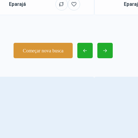
Eparajá
Epara
Começar nova busca