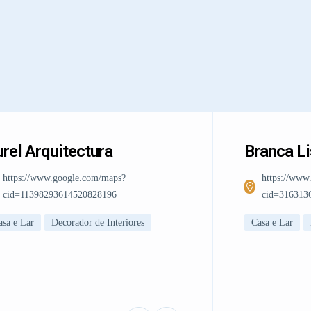
rel Arquitectura
Branca L
https://www.google.com/maps?
https://www
cid=11398293614520828196
cid=316313
asa e Lar
Decorador de Interiores
Casa e Lar