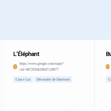
L’Éléphant
Bu
https://www.google.com/maps?
cid=4872926629047128077
Casa e Lar
Decorador de Interiores
C