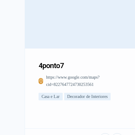
4ponto7
https://www.google.com/maps?
cid=8227647724730253561
Casa e Lar
Decorador de Interiores