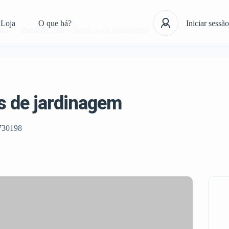
Loja
O que há?
Iniciar sessão
iro
Planta&Corta – Serviços de jardinagem
s de jardinagem
730198