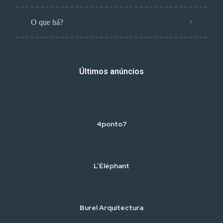
O que há?
Últimos anúncios
4ponto7
L’Éléphant
Burel Arquitectura