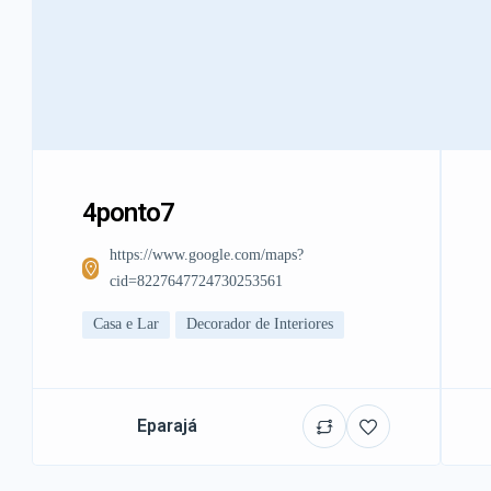
4ponto7
https://www.google.com/maps?
cid=8227647724730253561
Casa e Lar
Decorador de Interiores
Eparajá