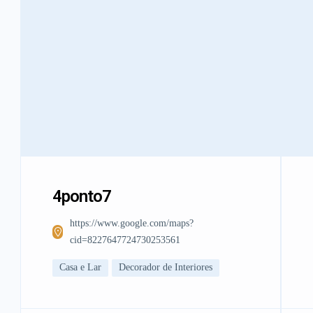
4ponto7
https://www.google.com/maps?
cid=8227647724730253561
Casa e Lar
Decorador de Interiores