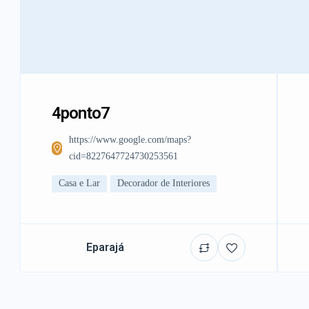
4ponto7
https://www.google.com/maps?
cid=8227647724730253561
Casa e Lar
Decorador de Interiores
Eparajá