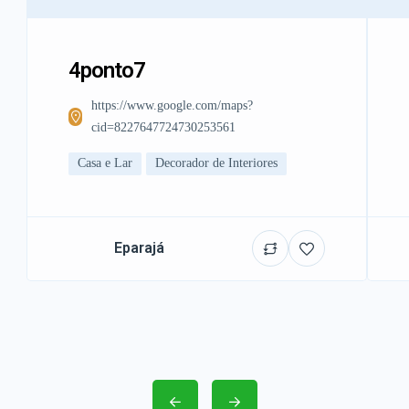
4ponto7
https://www.google.com/maps?
cid=8227647724730253561
Casa e Lar
Decorador de Interiores
Eparajá