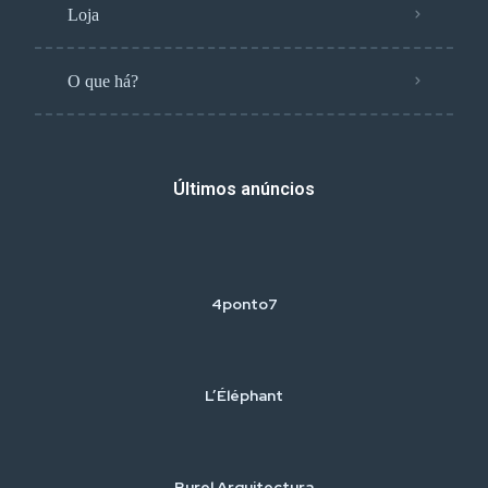
Loja
O que há?
Últimos anúncios
4ponto7
L’Éléphant
Burel Arquitectura