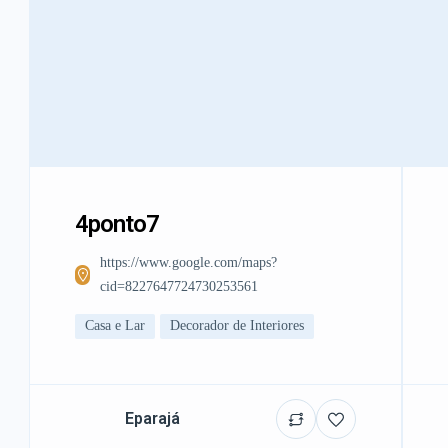
4ponto7
https://www.google.com/maps?
cid=8227647724730253561
Casa e Lar
Decorador de Interiores
Eparajá