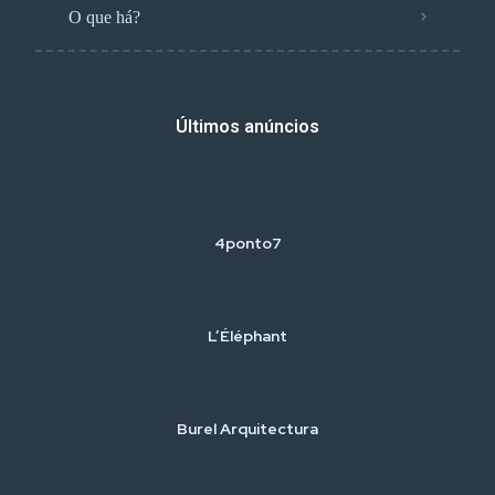
O que há?
Últimos anúncios
4ponto7
L’Éléphant
Burel Arquitectura