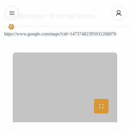
Jardinagem – Emanuel Neves
https://www.google.com/maps?cid=14737482395931268076