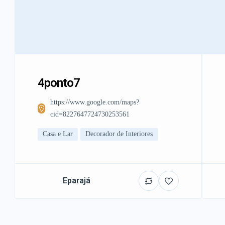
4ponto7
https://www.google.com/maps?
cid=8227647724730253561
Casa e Lar
Decorador de Interiores
Eparajá