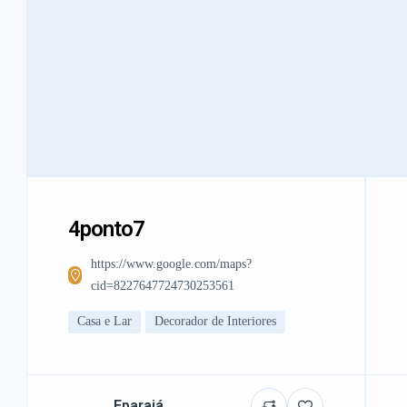
4ponto7
https://www.google.com/maps?
cid=8227647724730253561
Casa e Lar
Decorador de Interiores
Eparajá