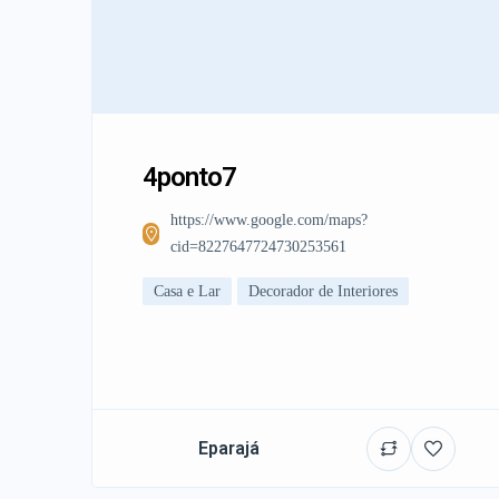
4ponto7
https://www.google.com/maps?
cid=8227647724730253561
Casa e Lar
Decorador de Interiores
Eparajá