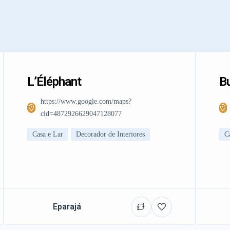
L’Éléphant
Bu
https://www.google.com/maps?
cid=4872926629047128077
Casa e Lar
Decorador de Interiores
C
Eparajá