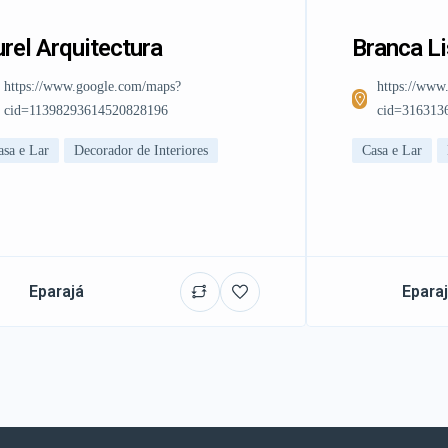
rel Arquitectura
Branca L
https://www.google.com/maps?
https://www
cid=11398293614520828196
cid=316313
asa e Lar
Decorador de Interiores
Casa e Lar
Eparajá
Epara