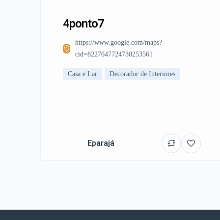
4ponto7
https://www.google.com/maps?
cid=8227647724730253561
Casa e Lar
Decorador de Interiores
Eparajá