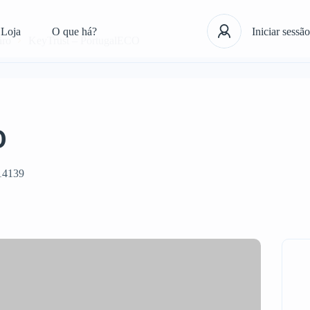
Loja
O que há?
Iniciar sessão
iro
KeyTrust – PortugalECO
O
14139