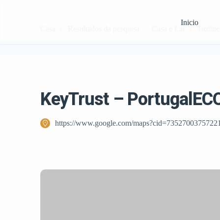
Inicio
Casa
Resultados da pesquisa
Casa e Lar
Jardine
KeyTrust – PortugalEC
https://www.google.com/maps?cid=7352700375722