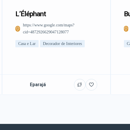
L’Éléphant
Bu
https://www.google.com/maps?
cid=4872926629047128077
Casa e Lar
Decorador de Interiores
C
Eparajá