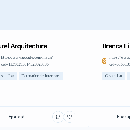
rel Arquitectura
Branca L
https://www.google.com/maps?
https://www
cid=11398293614520828196
cid=316313
asa e Lar
Decorador de Interiores
Casa e Lar
Eparajá
Epara