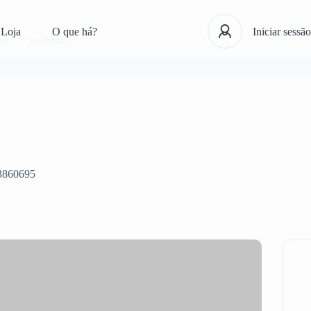
Loja
O que há?
Iniciar sessão
iro
Jardinsrc1
3860695