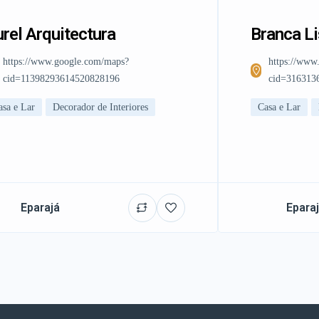
rel Arquitectura
Branca L
https://www.google.com/maps?
https://www
cid=11398293614520828196
cid=316313
asa e Lar
Decorador de Interiores
Casa e Lar
Eparajá
Epara