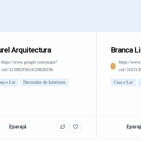
rel Arquitectura
Branca L
https://www.google.com/maps?
https://www
cid=11398293614520828196
cid=316313
asa e Lar
Decorador de Interiores
Casa e Lar
Eparajá
Epara