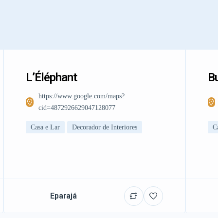
L’Éléphant
Bu
https://www.google.com/maps?
cid=4872926629047128077
Casa e Lar
Decorador de Interiores
C
Eparajá