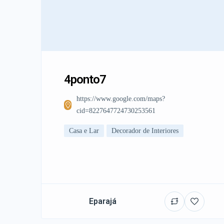
4ponto7
https://www.google.com/maps?
cid=8227647724730253561
Casa e Lar
Decorador de Interiores
Eparajá