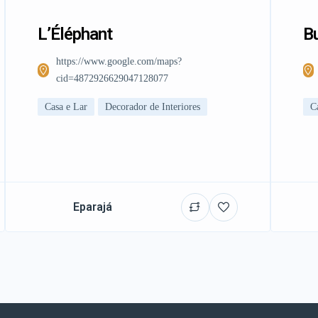
L’Éléphant
Bu
https://www.google.com/maps?
cid=4872926629047128077
Casa e Lar
Decorador de Interiores
C
Eparajá