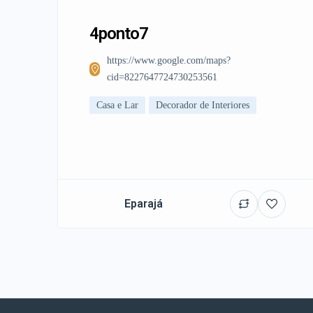
4ponto7
https://www.google.com/maps?
cid=8227647724730253561
Casa e Lar
Decorador de Interiores
Eparajá