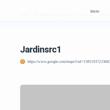
Inicio
Casa
Resultados da pesquisa
Casa e Lar
Jardine
Jardinsrc1
https://www.google.com/maps?cid=1585193723368