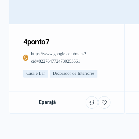
4ponto7
https://www.google.com/maps?
cid=8227647724730253561
Casa e Lar
Decorador de Interiores
Eparajá