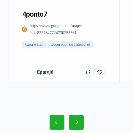
4ponto7
https://www.google.com/maps?
cid=8227647724730253561
Casa e Lar
Decorador de Interiores
Eparajá