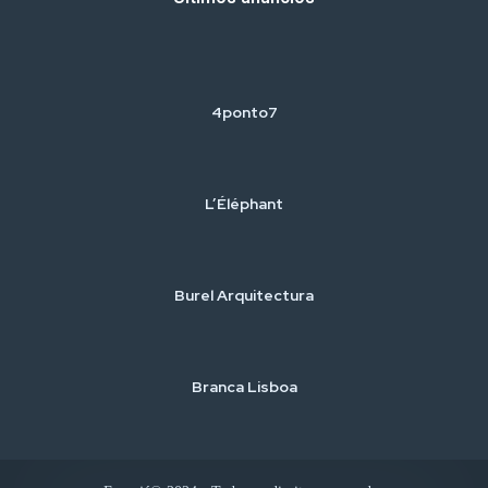
4ponto7
L’Éléphant
Burel Arquitectura
Branca Lisboa