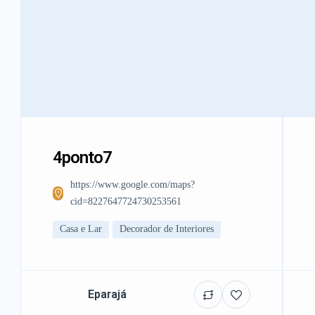
4ponto7
https://www.google.com/maps?
cid=8227647724730253561
Casa e Lar
Decorador de Interiores
Eparajá