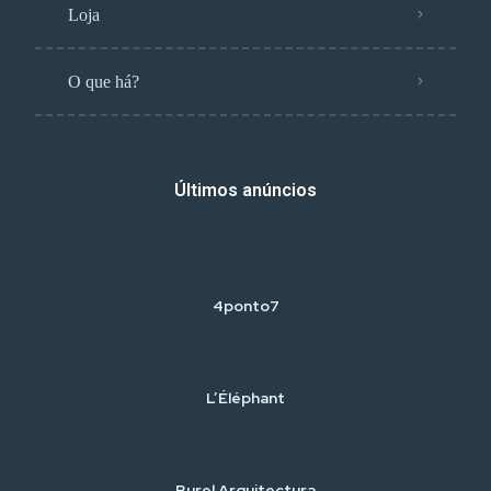
Loja
O que há?
Últimos anúncios
4ponto7
L’Éléphant
Burel Arquitectura