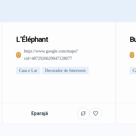
L’Éléphant
Bu
https://www.google.com/maps?
cid=4872926629047128077
Casa e Lar
Decorador de Interiores
C
Eparajá