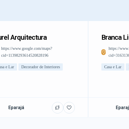
rel Arquitectura
Branca L
https://www.google.com/maps?
https://www
cid=11398293614520828196
cid=316313
asa e Lar
Decorador de Interiores
Casa e Lar
Eparajá
Epara