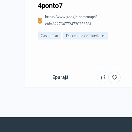
4ponto7
https://www.google.com/maps?
cid=8227647724730253561
Casa e Lar
Decorador de Interiores
Eparajá