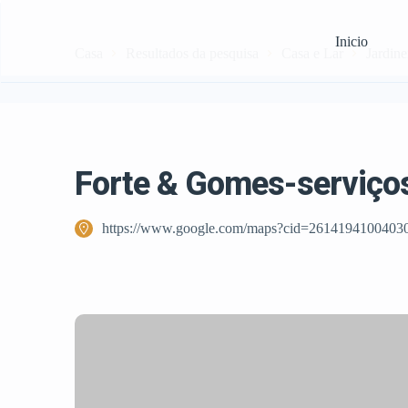
Inicio
Casa
Resultados da pesquisa
Casa e Lar
Jardine
Forte & Gomes-serviço
https://www.google.com/maps?cid=2614194100403