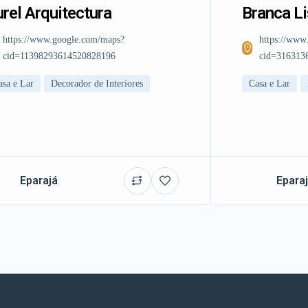
rel Arquitectura
Branca L
https://www.google.com/maps?
https://www
cid=11398293614520828196
cid=316313
asa e Lar
Decorador de Interiores
Casa e Lar
Eparajá
Epara