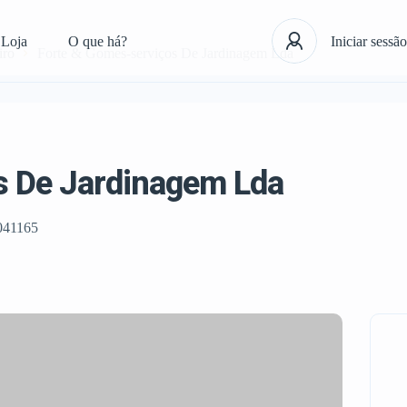
Loja
O que há?
Iniciar sessão
iro
Forte & Gomes-serviços De Jardinagem Lda
s De Jardinagem Lda
041165