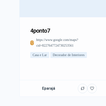
4ponto7
https://www.google.com/maps?
cid=8227647724730253561
Casa e Lar
Decorador de Interiores
Eparajá