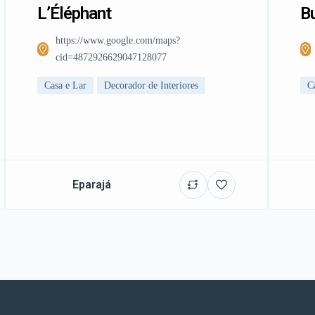
L’Éléphant
Bu
https://www.google.com/maps?
cid=4872926629047128077
Casa e Lar
Decorador de Interiores
C
Eparajá