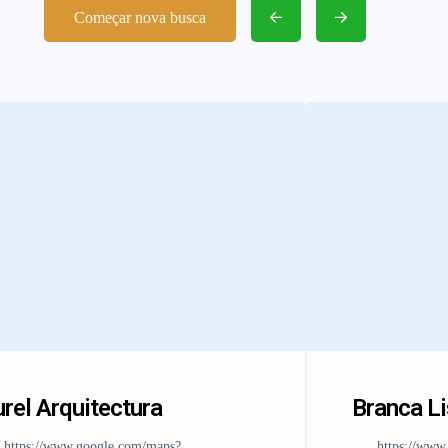
Começar nova busca
rel Arquitectura
Branca L
https://www.google.com/maps?
https://www