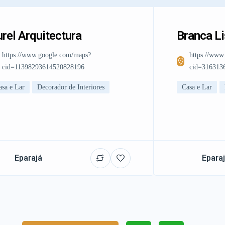
rel Arquitectura
Branca L
https://www.google.com/maps?
https://www
cid=11398293614520828196
cid=316313
asa e Lar
Decorador de Interiores
Casa e Lar
Eparajá
Epara