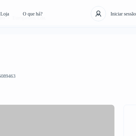
Loja
O que há?
Iniciar sessão
iro
Eurogarden, Lda.
5089463