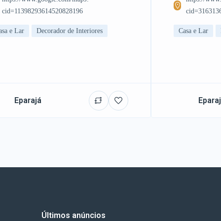
cid=11398293614520828196
cid=316313
asa e Lar
Decorador de Interiores
Casa e Lar
Eparajá
Epara
Últimos anúncios