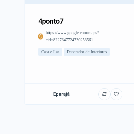
4ponto7
https://www.google.com/maps?
cid=8227647724730253561
Casa e Lar
Decorador de Interiores
Eparajá