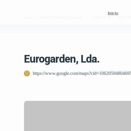
Inicio
Casa
Resultados da pesquisa
Casa e Lar
Jardine
Eurogarden, Lda.
https://www.google.com/maps?cid=1062059480469