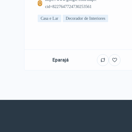
cid=8227647724730253561
Casa e Lar
Decorador de Interiores
Eparajá