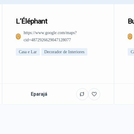
L’Éléphant
Bu
https://www.google.com/maps?
cid=4872926629047128077
Casa e Lar
Decorador de Interiores
C
Eparajá