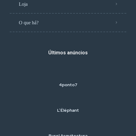
Loja
O que há?
Últimos anúncios
4ponto7
L’Éléphant
Burel Arquitectura