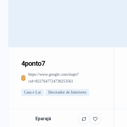
4ponto7
https://www.google.com/maps?
cid=8227647724730253561
Casa e Lar
Decorador de Interiores
Eparajá