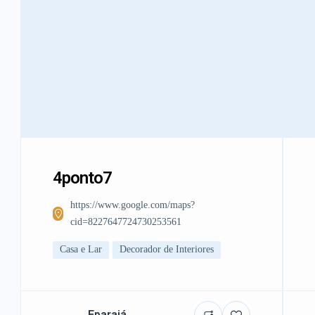
4ponto7
https://www.google.com/maps?
cid=8227647724730253561
Casa e Lar
Decorador de Interiores
Eparajá