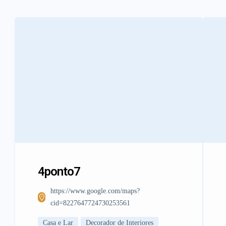
4ponto7
https://www.google.com/maps?
cid=8227647724730253561
Casa e Lar
Decorador de Interiores