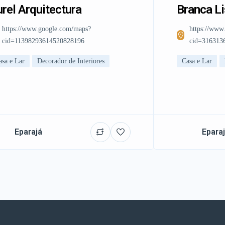
rel Arquitectura
Branca L
https://www.google.com/maps?
https://www
cid=11398293614520828196
cid=316313
asa e Lar
Decorador de Interiores
Casa e Lar
Eparajá
Epara