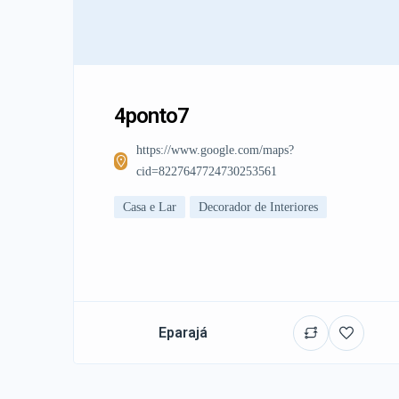
4ponto7
https://www.google.com/maps?
cid=8227647724730253561
Casa e Lar
Decorador de Interiores
Eparajá