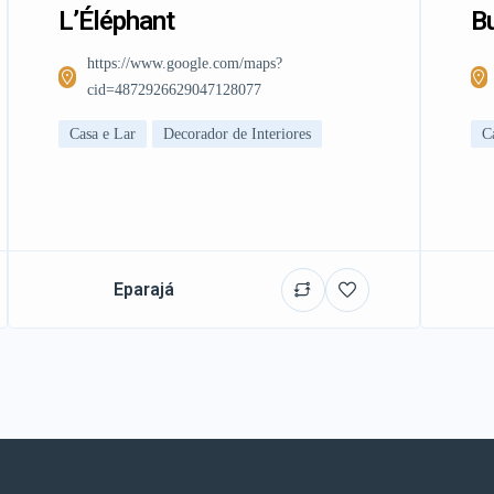
L’Éléphant
Bu
https://www.google.com/maps?
cid=4872926629047128077
Casa e Lar
Decorador de Interiores
C
Eparajá