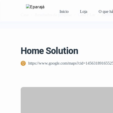
Inicio
Loja
O que h
Casa
Resultados da pesquisa
Casa e Lar
Jardine
Home Solution
https://www.google.com/maps?cid=1456318916552