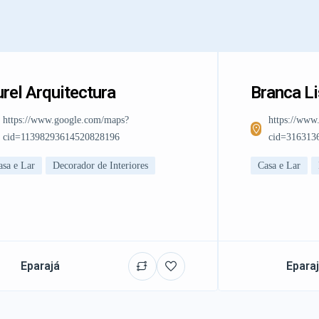
rel Arquitectura
Branca L
https://www.google.com/maps?
https://www
cid=11398293614520828196
cid=316313
asa e Lar
Decorador de Interiores
Casa e Lar
Eparajá
Epara