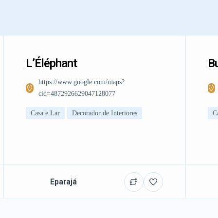
L’Éléphant
Bu
https://www.google.com/maps?
cid=4872926629047128077
Casa e Lar
Decorador de Interiores
C
Eparajá