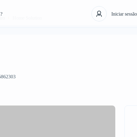
á?
Iniciar sessão
iro
Home Solution
5862303