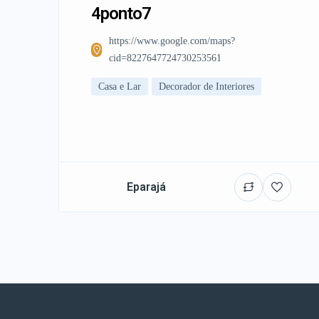
4ponto7
https://www.google.com/maps?
cid=8227647724730253561
Casa e Lar
Decorador de Interiores
Eparajá