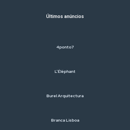
Últimos anúncios
4ponto7
L’Éléphant
Burel Arquitectura
Branca Lisboa