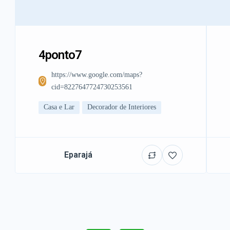
4ponto7
https://www.google.com/maps?
cid=8227647724730253561
Casa e Lar
Decorador de Interiores
Eparajá