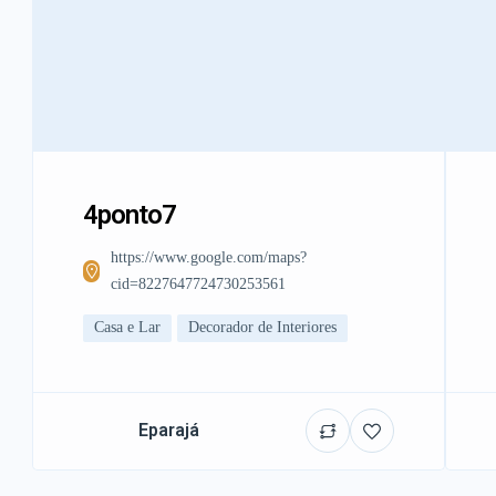
4ponto7
https://www.google.com/maps?
cid=8227647724730253561
Casa e Lar
Decorador de Interiores
Eparajá