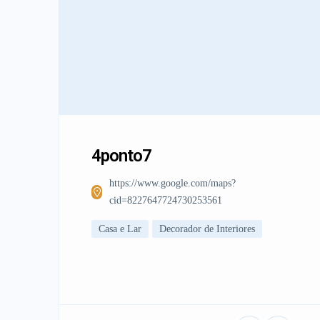
4ponto7
https://www.google.com/maps?
cid=8227647724730253561
Casa e Lar
Decorador de Interiores