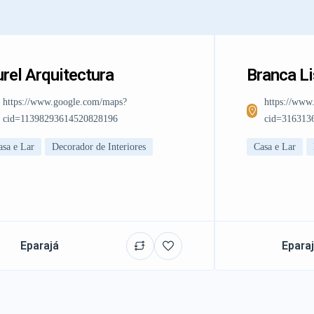
rel Arquitectura
Branca L
https://www.google.com/maps?
https://www
cid=11398293614520828196
cid=316313
asa e Lar
Decorador de Interiores
Casa e Lar
Eparajá
Epara