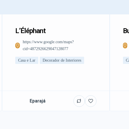
L’Éléphant
Bu
https://www.google.com/maps?
cid=4872926629047128077
Casa e Lar
Decorador de Interiores
C
Eparajá