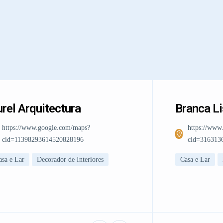
rel Arquitectura
Branca L
https://www.google.com/maps?
https://www
cid=11398293614520828196
cid=316313
asa e Lar
Decorador de Interiores
Casa e Lar