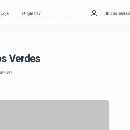
Loja
O que há?
Iniciar sessão
iro
Pétala Mourisca Espaços Verdes
os Verdes
563553