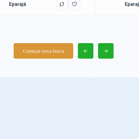
Eparajá
Epara
Começar nova busca