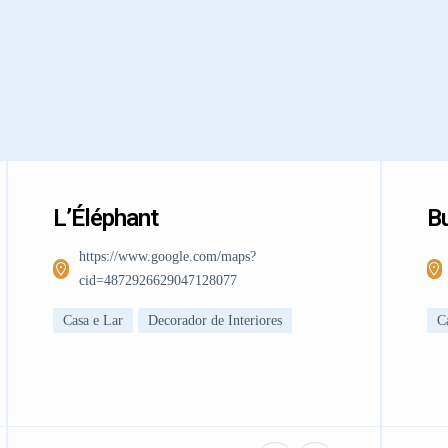
L’Éléphant
Bu
https://www.google.com/maps?
cid=4872926629047128077
Casa e Lar
Decorador de Interiores
C