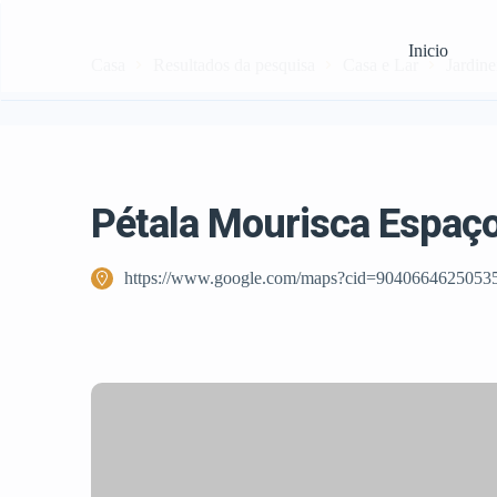
Inicio
Casa
Resultados da pesquisa
Casa e Lar
Jardine
Pétala Mourisca Espaç
https://www.google.com/maps?cid=9040664625053