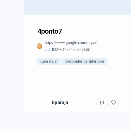
4ponto7
https://www.google.com/maps?
cid=8227647724730253561
Casa e Lar
Decorador de Interiores
Eparajá