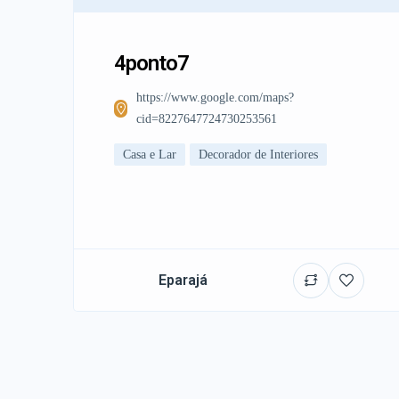
4ponto7
https://www.google.com/maps?
cid=8227647724730253561
Casa e Lar
Decorador de Interiores
Eparajá