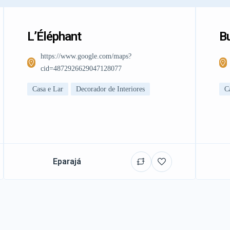
L’Éléphant
Bu
https://www.google.com/maps?
cid=4872926629047128077
Casa e Lar
Decorador de Interiores
C
Eparajá