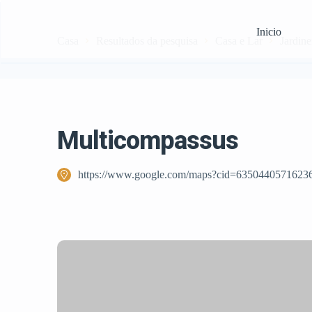
Inicio
Casa
Resultados da pesquisa
Casa e Lar
Jardine
Multicompassus
https://www.google.com/maps?cid=6350440571623