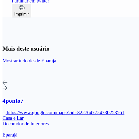
Partilhar em twitter
Imprimir
Mais deste usuário
Mostrar tudo desde Eparajá
4ponto7
https://www.google.com/maps?cid=8227647724730253561
Casa e Lar
Decorador de Interiores
Eparajá