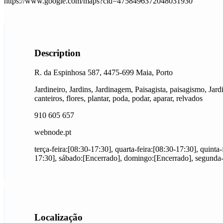
https://www.google.com/maps?cid=4758496372048031930
Description
R. da Espinhosa 587, 4475-699 Maia, Porto
Jardineiro, Jardins, Jardinagem, Paisagista, paisagismo, Jardi
canteiros, flores, plantar, poda, podar, aparar, relvados
910 605 657
webnode.pt
terça-feira:[08:30-17:30], quarta-feira:[08:30-17:30], quinta-
17:30], sábado:[Encerrado], domingo:[Encerrado], segunda-
Localização