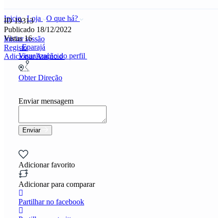
Inicio
Loja
O que há?
ID 19313
Publicado 18/12/2022
Vistas 16
Iniciar sessão
Eparajá
Registo
Visualização do perfil
Adicionar Anúncio
Obter Direção
Enviar mensagem
Enviar
Adicionar favorito
Adicionar para comparar
Partilhar no facebook