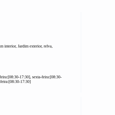
m interior, Jardim exterior, relva,
feira:[08:30-17:30], sexta-feira:[08:30-
feira:[08:30-17:30]