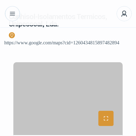
Cunhisol-Isolamentos Termicos,
Unipessoal, Lda.
https://www.google.com/maps?cid=1260434815897482894