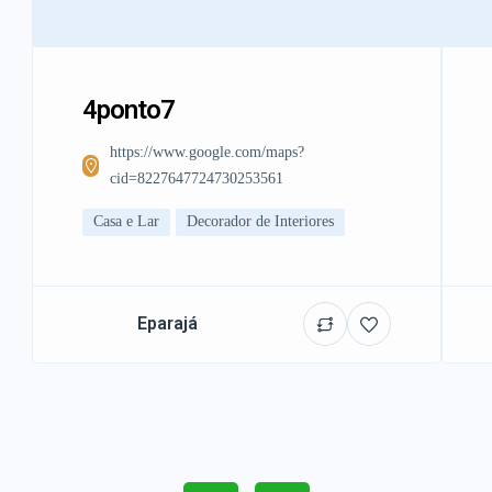
4ponto7
https://www.google.com/maps?
cid=8227647724730253561
Casa e Lar
Decorador de Interiores
Eparajá