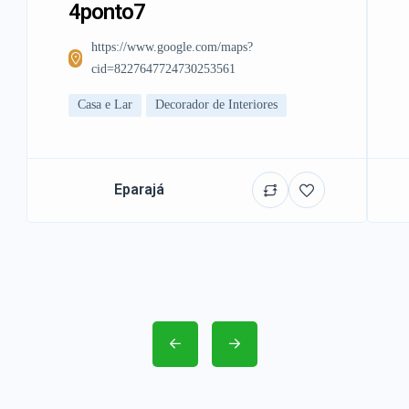
4ponto7
https://www.google.com/maps?
cid=8227647724730253561
Casa e Lar
Decorador de Interiores
Eparajá