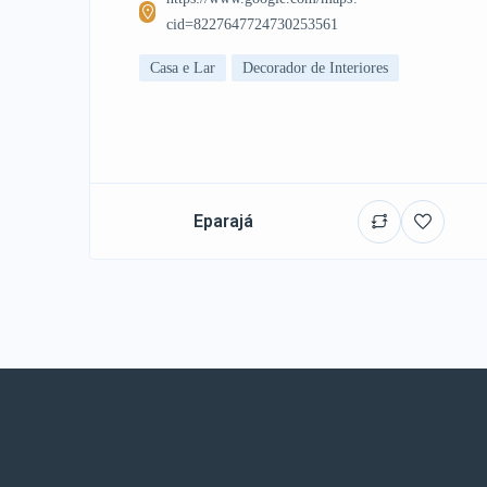
cid=8227647724730253561
Casa e Lar
Decorador de Interiores
Eparajá