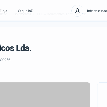
Loja
O que há?
Iniciar sessão
rução
Isolamentos
ITL – Isolamentos Térmicos Lda.
icos Lda.
800256