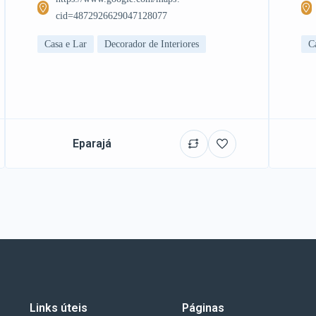
cid=4872926629047128077
Casa e Lar
Decorador de Interiores
C
Eparajá
Links úteis
Páginas