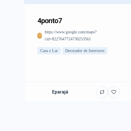
4ponto7
https://www.google.com/maps?
cid=8227647724730253561
Casa e Lar
Decorador de Interiores
Eparajá