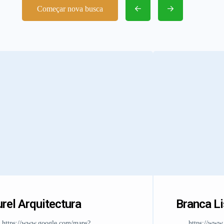
Começar nova busca
rel Arquitectura
Branca L
https://www.google.com/maps?
https://www