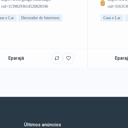
cid=11398293614520828196
cid=316313
asa e Lar
Decorador de Interiores
Casa e Lar
Eparajá
Epara
Últimos anúncios