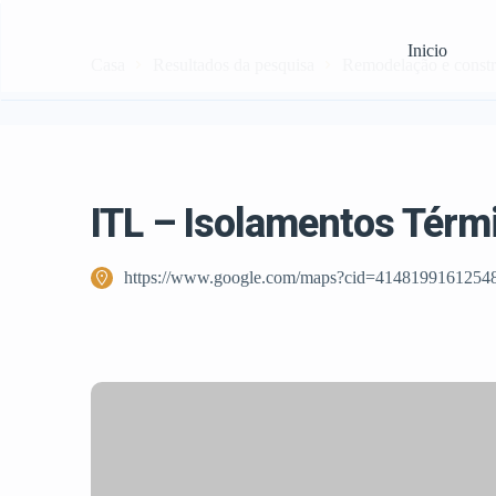
Inicio
Casa
Resultados da pesquisa
Remodelação e const
ITL – Isolamentos Térm
https://www.google.com/maps?cid=4148199161254