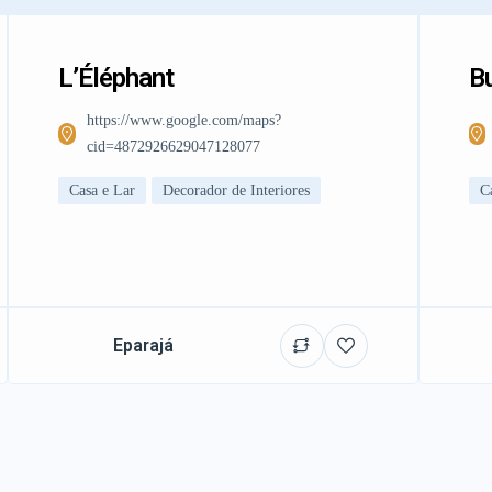
L’Éléphant
Bu
https://www.google.com/maps?
cid=4872926629047128077
Casa e Lar
Decorador de Interiores
C
Eparajá