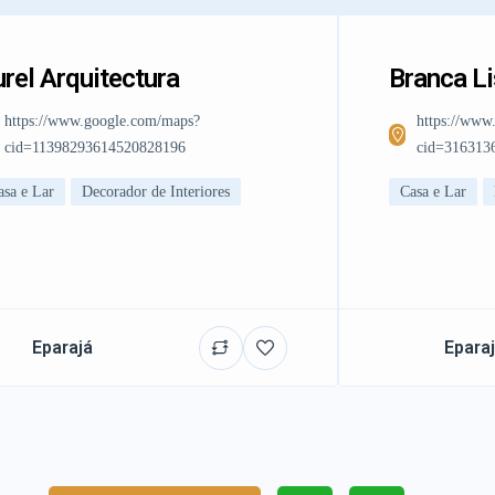
rel Arquitectura
Branca L
https://www.google.com/maps?
https://www
cid=11398293614520828196
cid=316313
asa e Lar
Decorador de Interiores
Casa e Lar
Eparajá
Epara