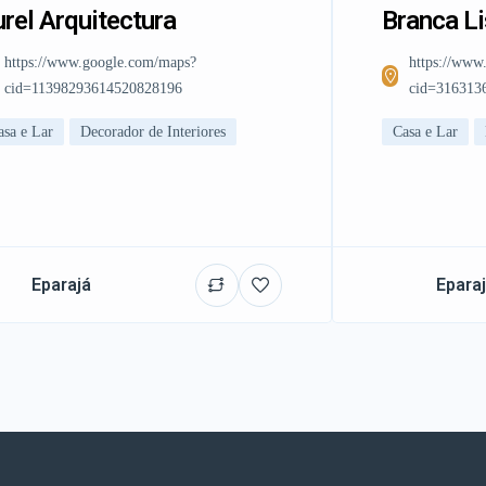
rel Arquitectura
Branca L
https://www.google.com/maps?
https://www
cid=11398293614520828196
cid=316313
asa e Lar
Decorador de Interiores
Casa e Lar
Eparajá
Epara