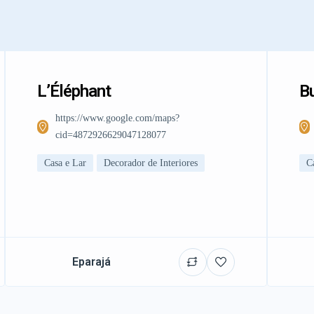
L’Éléphant
Bu
https://www.google.com/maps?
cid=4872926629047128077
Casa e Lar
Decorador de Interiores
C
Eparajá