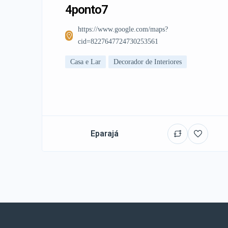
4ponto7
https://www.google.com/maps?
cid=8227647724730253561
Casa e Lar
Decorador de Interiores
Eparajá