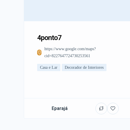
4ponto7
https://www.google.com/maps?
cid=8227647724730253561
Casa e Lar
Decorador de Interiores
Eparajá