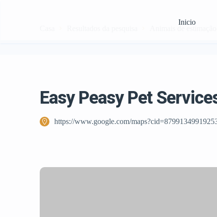
Inicio
Casa
Resultados da pesquisa
Animais de estimação
Easy Peasy Pet Service
https://www.google.com/maps?cid=8799134991925