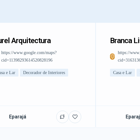
rel Arquitectura
Branca L
https://www.google.com/maps?
https://www
cid=11398293614520828196
cid=316313
asa e Lar
Decorador de Interiores
Casa e Lar
Eparajá
Epara