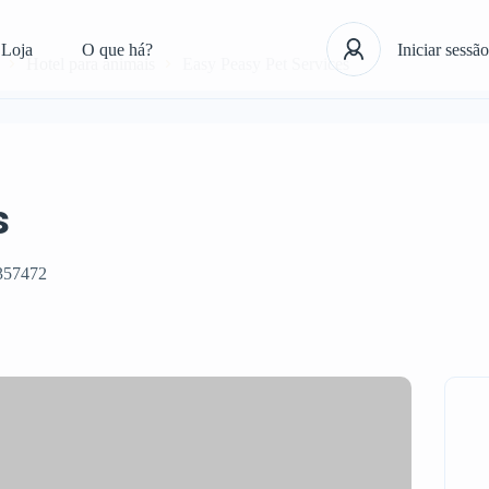
Loja
O que há?
Iniciar sessão
Hotel para animais
Easy Peasy Pet Services
s
357472