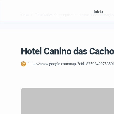
Inicio
Casa
Resultados da pesquisa
Animais de estimação
Hotel Canino das Cacho
https://www.google.com/maps?cid=8359342975359