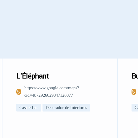
L’Éléphant
Bu
https://www.google.com/maps?
cid=4872926629047128077
Casa e Lar
Decorador de Interiores
C