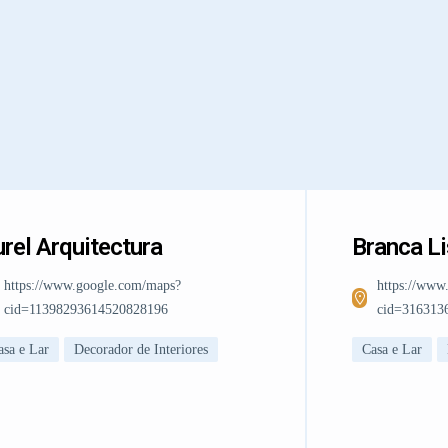
rel Arquitectura
Branca L
https://www.google.com/maps?
https://www
cid=11398293614520828196
cid=316313
asa e Lar
Decorador de Interiores
Casa e Lar