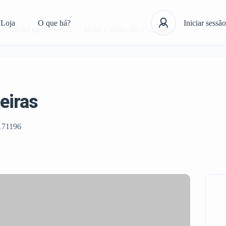
Loja
O que há?
Iniciar sessão
Hotel para animais
Hotel Canino das Cachoeiras
eiras
171196