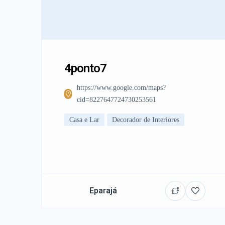
4ponto7
https://www.google.com/maps?
cid=8227647724730253561
Casa e Lar
Decorador de Interiores
Eparajá