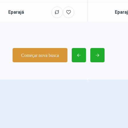
Eparajá
Epara
Começar nova busca