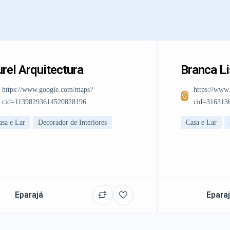
rel Arquitectura
Branca L
https://www.google.com/maps?
https://www
cid=11398293614520828196
cid=316313
asa e Lar
Decorador de Interiores
Casa e Lar
Eparajá
Epara