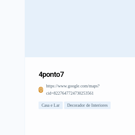
4ponto7
https://www.google.com/maps?
cid=8227647724730253561
Casa e Lar
Decorador de Interiores