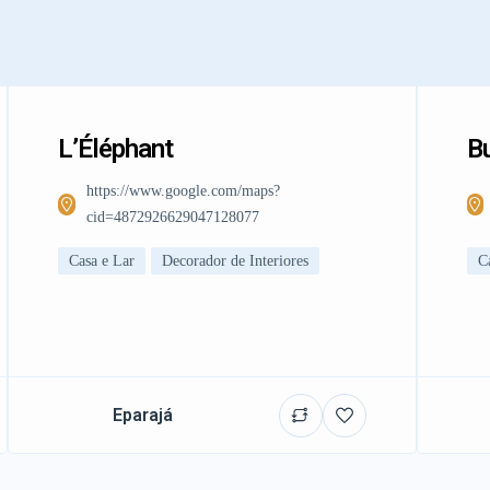
L’Éléphant
Bu
https://www.google.com/maps?
cid=4872926629047128077
Casa e Lar
Decorador de Interiores
C
Eparajá