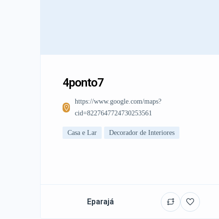
4ponto7
https://www.google.com/maps?
cid=8227647724730253561
Casa e Lar
Decorador de Interiores
Eparajá