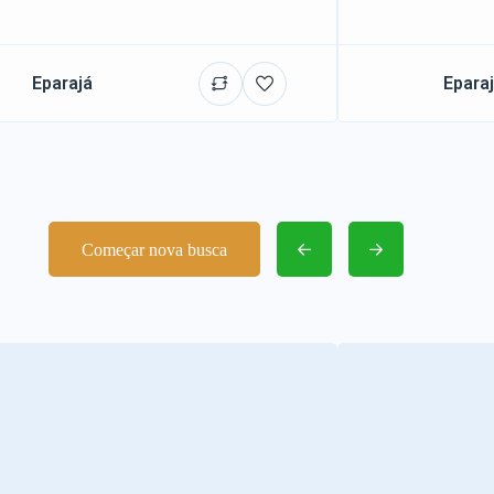
Eparajá
Epara
Começar nova busca