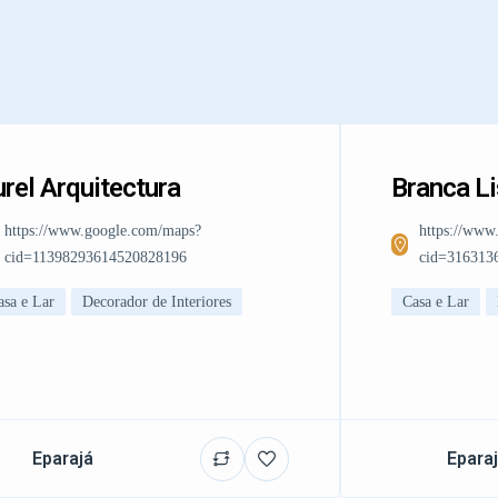
rel Arquitectura
Branca L
https://www.google.com/maps?
https://www
cid=11398293614520828196
cid=316313
asa e Lar
Decorador de Interiores
Casa e Lar
Eparajá
Epara