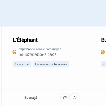
L’Éléphant
Bu
https://www.google.com/maps?
cid=4872926629047128077
Casa e Lar
Decorador de Interiores
C
Eparajá