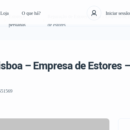
Loja
O que há?
Iniciar sessão
Estores e
Reparação de Estores Lisboa – Empresa de Es
persianas
de estores
isboa – Empresa de Estores – 
551569