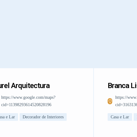
rel Arquitectura
Branca L
https://www.google.com/maps?
https://www
cid=11398293614520828196
cid=316313
asa e Lar
Decorador de Interiores
Casa e Lar