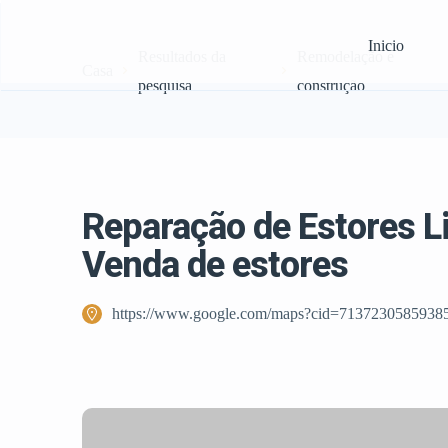
Inicio
Resultados da
Remodelação e
Casa
pesquisa
construção
Reparação de Estores L
Venda de estores
https://www.google.com/maps?cid=7137230585938