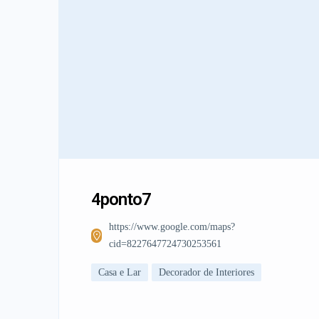
4ponto7
https://www.google.com/maps?
cid=8227647724730253561
Casa e Lar
Decorador de Interiores