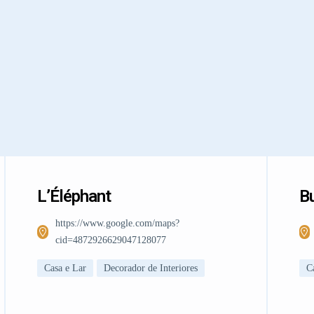
L’Éléphant
Bu
https://www.google.com/maps?
cid=4872926629047128077
Casa e Lar
Decorador de Interiores
C