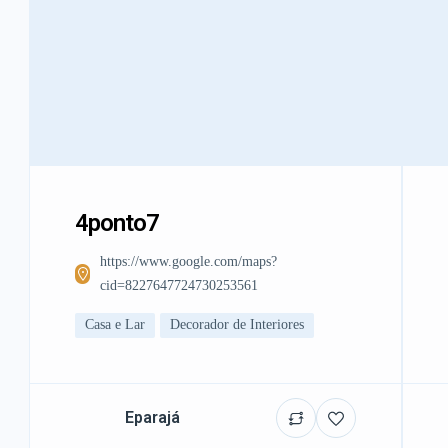
4ponto7
https://www.google.com/maps?
cid=8227647724730253561
Casa e Lar
Decorador de Interiores
Eparajá