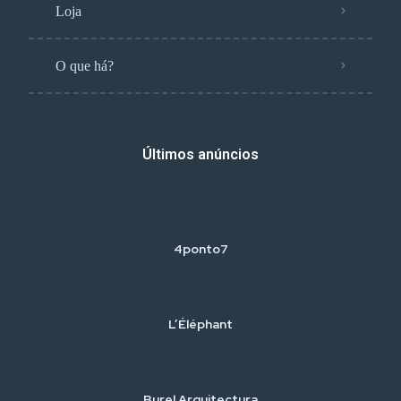
Loja
O que há?
Últimos anúncios
4ponto7
L’Éléphant
Burel Arquitectura