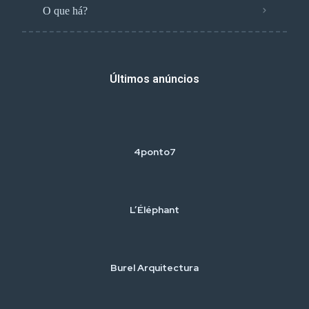
O que há?
Últimos anúncios
4ponto7
L’Éléphant
Burel Arquitectura