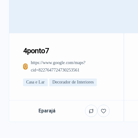
4ponto7
https://www.google.com/maps?
cid=8227647724730253561
Casa e Lar
Decorador de Interiores
Eparajá