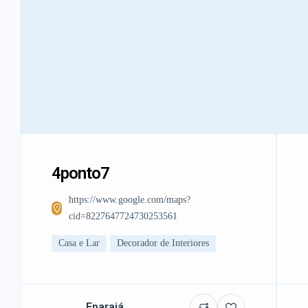
4ponto7
https://www.google.com/maps?
cid=8227647724730253561
Casa e Lar
Decorador de Interiores
Eparajá