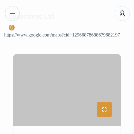
Luxestores Ltd
https://www.google.com/maps?cid=12966878688679682197