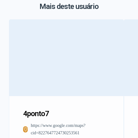
Mais deste usuário
4ponto7
https://www.google.com/maps?
cid=8227647724730253561