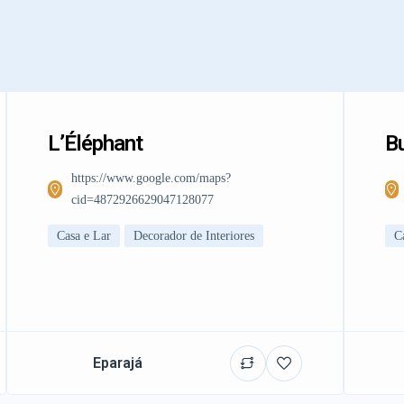
L’Éléphant
Bu
https://www.google.com/maps?
cid=4872926629047128077
Casa e Lar
Decorador de Interiores
C
Eparajá