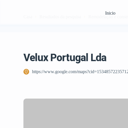
Inicio
Casa
Resultados da pesquisa
Remodelação e const
Velux Portugal Lda
https://www.google.com/maps?cid=1534857223571