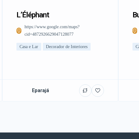
L’Éléphant
Bu
https://www.google.com/maps?
cid=4872926629047128077
Casa e Lar
Decorador de Interiores
C
Eparajá