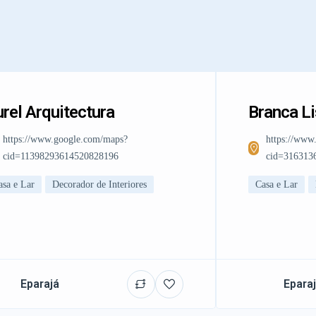
rel Arquitectura
Branca L
https://www.google.com/maps?
https://www
cid=11398293614520828196
cid=316313
asa e Lar
Decorador de Interiores
Casa e Lar
Eparajá
Epara