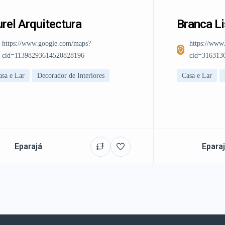
rel Arquitectura
Branca L
https://www.google.com/maps?
https://www
cid=11398293614520828196
cid=316313
asa e Lar
Decorador de Interiores
Casa e Lar
Eparajá
Epara