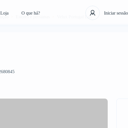
Loja
O que há?
Iniciar sessão
rução
Estores e persianas
Velux Portugal Lda
2680845