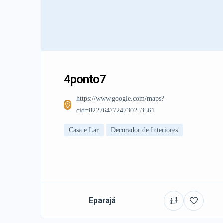
4ponto7
https://www.google.com/maps?
cid=8227647724730253561
Casa e Lar
Decorador de Interiores
Eparajá