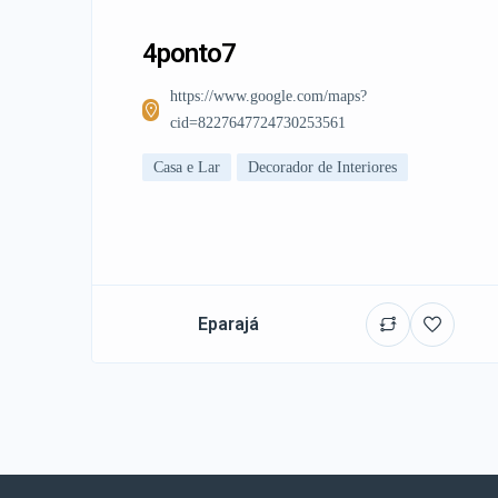
4ponto7
https://www.google.com/maps?
cid=8227647724730253561
Casa e Lar
Decorador de Interiores
Eparajá