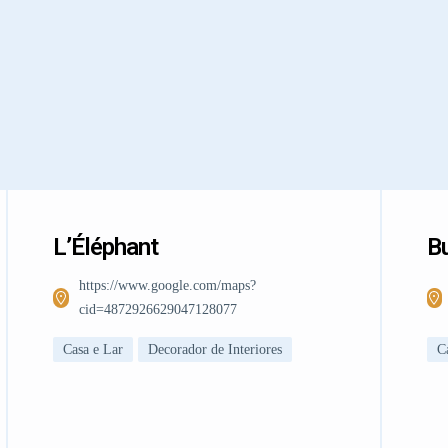
L’Éléphant
Bu
https://www.google.com/maps?
cid=4872926629047128077
Casa e Lar
Decorador de Interiores
C