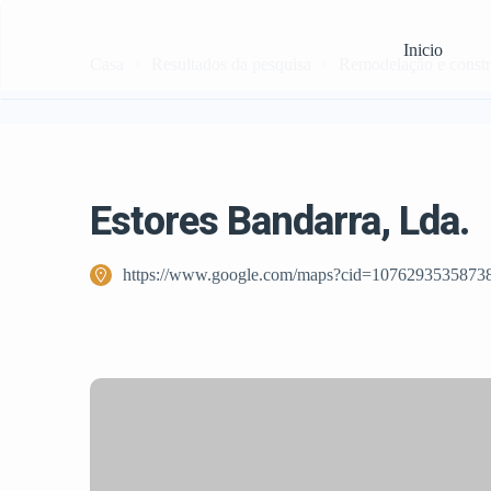
Inicio
Casa
Resultados da pesquisa
Remodelação e const
Estores Bandarra, Lda.
https://www.google.com/maps?cid=1076293535873