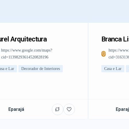
rel Arquitectura
Branca L
https://www.google.com/maps?
https://www
cid=11398293614520828196
cid=316313
asa e Lar
Decorador de Interiores
Casa e Lar
Eparajá
Epara