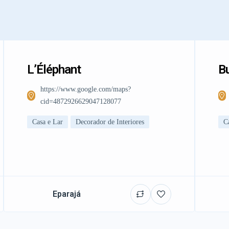
L’Éléphant
Bu
https://www.google.com/maps?
cid=4872926629047128077
Casa e Lar
Decorador de Interiores
C
Eparajá