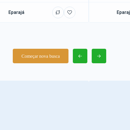
Eparajá
Epara
Começar nova busca