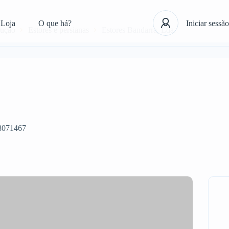
Loja
O que há?
Iniciar sessão
rução
Estores e persianas
Estores Bandarra, Lda.
8071467