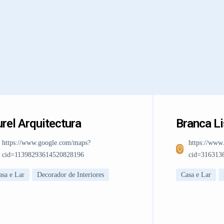
rel Arquitectura
Branca L
https://www.google.com/maps?
https://www
cid=11398293614520828196
cid=316313
asa e Lar
Decorador de Interiores
Casa e Lar