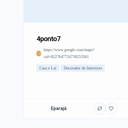
4ponto7
https://www.google.com/maps?
cid=8227647724730253561
Casa e Lar
Decorador de Interiores
Eparajá