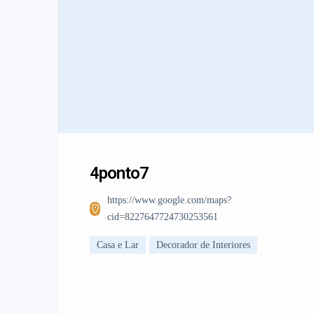
4ponto7
https://www.google.com/maps?
cid=8227647724730253561
Casa e Lar
Decorador de Interiores