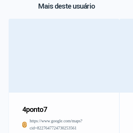
Mais deste usuário
4ponto7
https://www.google.com/maps?
cid=8227647724730253561