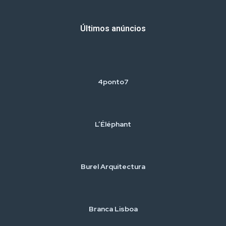
Últimos anúncios
4ponto7
L’Éléphant
Burel Arquitectura
Branca Lisboa