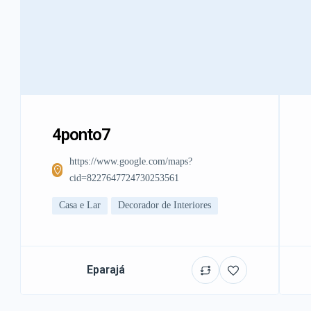
4ponto7
https://www.google.com/maps?
cid=8227647724730253561
Casa e Lar
Decorador de Interiores
Eparajá