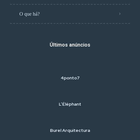
O que há?
Últimos anúncios
4ponto7
L’Éléphant
Burel Arquitectura