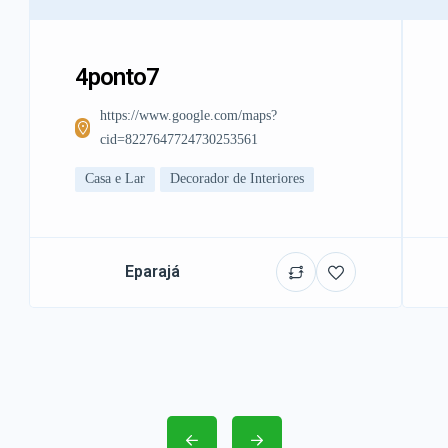
4ponto7
https://www.google.com/maps?
cid=8227647724730253561
Casa e Lar
Decorador de Interiores
Eparajá