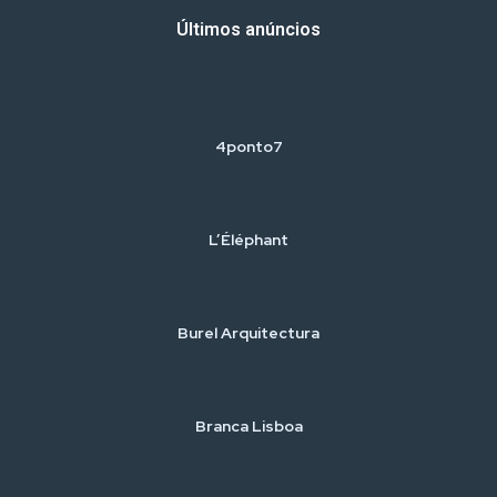
Últimos anúncios
4ponto7
L’Éléphant
Burel Arquitectura
Branca Lisboa