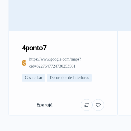
4ponto7
https://www.google.com/maps?
cid=8227647724730253561
Casa e Lar
Decorador de Interiores
Eparajá