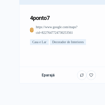
4ponto7
https://www.google.com/maps?
cid=8227647724730253561
Casa e Lar
Decorador de Interiores
Eparajá