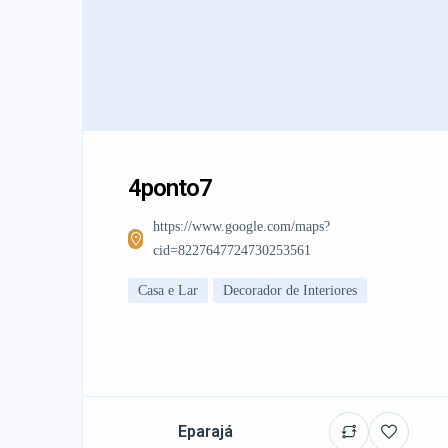
4ponto7
https://www.google.com/maps?
cid=8227647724730253561
Casa e Lar
Decorador de Interiores
Eparajá