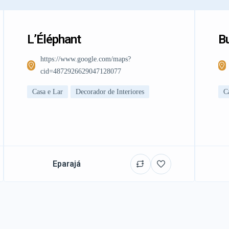
L’Éléphant
Bu
https://www.google.com/maps?
cid=4872926629047128077
Casa e Lar
Decorador de Interiores
C
Eparajá