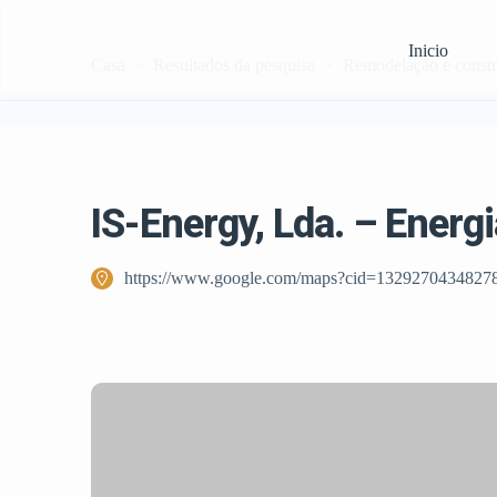
Inicio
Casa
Resultados da pesquisa
Remodelação e const
IS-Energy, Lda. – Energ
https://www.google.com/maps?cid=1329270434827