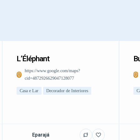
L’Éléphant
Bu
https://www.google.com/maps?
cid=4872926629047128077
Casa e Lar
Decorador de Interiores
C
Eparajá