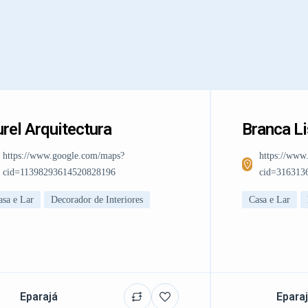
rel Arquitectura
Branca L
https://www.google.com/maps?
https://www
cid=11398293614520828196
cid=316313
asa e Lar
Decorador de Interiores
Casa e Lar
Eparajá
Epara