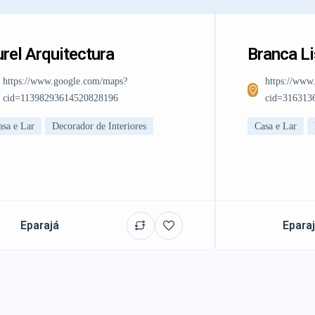
rel Arquitectura
Branca L
https://www.google.com/maps?
https://www
cid=11398293614520828196
cid=316313
asa e Lar
Decorador de Interiores
Casa e Lar
Eparajá
Epara