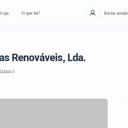
Loja
O que há?
Iniciar sessão
rução
Energias renováveis
IS-Energy, Lda. – Energias Renovávei
ias Renováveis, Lda.
8244413