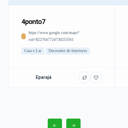
4ponto7
https://www.google.com/maps?
cid=8227647724730253561
Casa e Lar
Decorador de Interiores
Eparajá