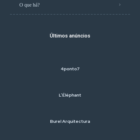
O que há?
Últimos anúncios
4ponto7
L’Éléphant
Burel Arquitectura