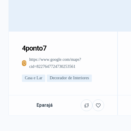
4ponto7
https://www.google.com/maps?
cid=8227647724730253561
Casa e Lar
Decorador de Interiores
Eparajá