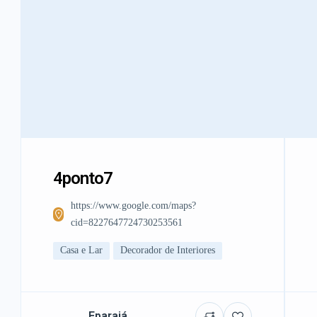
4ponto7
https://www.google.com/maps?
cid=8227647724730253561
Casa e Lar
Decorador de Interiores
Eparajá